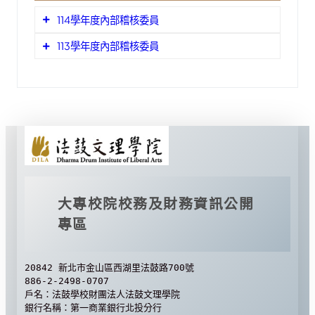
114學年度內部稽核委員
113學年度內部稽核委員
召
釋
法鼓文理學院副
集
果
校長
召
釋
人
鏡
法鼓文理學院副
集
果
實施細則
稽核計畫及稽核報告
蕭
校長
法鼓文理學院秘
人
鏡
內部稽核流程圖
麗
1.稽核計畫
書室主任秘書
蕭
芬
法鼓文理學院秘
法鼓文理學院內部稽核
實施細則
（109年07月08
麗
郭
113學年度內部稽核
計畫
書室主任秘書
法鼓文理學院人
芬
1.年度稽核計
日）
文
校
事室主任
畫之研議
112學年度內部稽核
計畫
郭
正
內
法鼓文理學院人
1.年度稽核計
大專校院校務及財務資訊公開
2.配合稽核
文
校
委
高
事室主任
111學年度內部稽核
計畫
畫之研議
法鼓文理學院總
計畫執行稽
正
專區
內
員
健
2.配合稽核
務長
核作業
委
詹
法鼓文理學院人
2.稽核結案報告
益
計畫執行稽
3.對稽核缺
員
文社會學群學群
林
核作業
失給予建議
法鼓文理學院秘
113學年度稽核
結案報告
場
長
20842 新北市金山區西湖里法鼓路700號
讌
3.對稽核缺
及協助督導
書室秘書組組長
886-2-2498-0707
林
伃
失給予建議
112學年度稽核
結案報告
法鼓文理學院總
戶名：法鼓學校財團法人法鼓文理學院
讌
及協助督導
薛
務處庶務組組長
銀行名稱：第一商業銀行北投分行
國立臺北大學會
伃