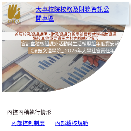
跳
大專校院校務及財務資訊公
至
開專區
主
要
內
首頁
校務資訊說明
財務資訊分析
學雜費與就學補助資訊
學校其他重要資訊
內控內稽執行情形
容
會計室
稽核組
課外活動與生活輔導組
年度資安報告
《法鼓文理學院_ 2025年大學社會責任年報》
內控內稽執行情形
內部控制制度
內部稽核規範