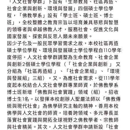
「人文社會學群」下設有「生命教育、社區再造、
社會企業與創新、環境與發展」四個碩士學位學
程，「佛教學系」設有「學士班、碩士班、博士
班」，全校整體之教育宗旨以培育兼具慈悲與智慧
的領導者與卓越佛教人才，服務社會、促進文化與
國家發展、探索與反思人類未來願景。
因少子化及一般民眾學習需求之故，本校社區再造
碩士學位學程、環境與發展碩士學位學程自110學年
度停招，人文社會學群調整為生命教育、社會企業
與創新2個碩士學位學程（「 社會企業與創新 」 又
分組為「社區再造組 」、「社會企業組」、「環境
與發展組」三組）。又，為應社會需求，從111學年
度起本校結合人文社會學群專業師資，於佛教學系
博士班新增「佛教與社會實踐」領域（組），招收
博士生1名，以發揮本校創辦人聖嚴法師以「佛教傳
統與現代社會」為佛學研究主軸的精神，善用本校
佛學與人文社會的師資，培養跨領域、多元專長並
落實社會實踐與開拓全球視野之佛教學者、宗教師
與社會精英。其次，人文社會學群申請新設「社會