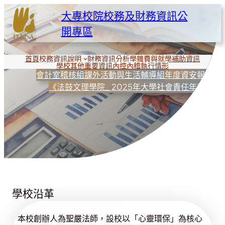
跳
大專校院校務及財務資訊公
至
開專區
主
要
內
首頁
校務資訊說明
財務資訊分析
學雜費與就學補助資訊
學校其他重要資訊
內控內稽執行情形
容
會計室
稽核組
課外活動與生活輔導組
年度資安報告
《法鼓文理學院_ 2025年大學社會責任年報》
學校沿革
本校創辦人為聖嚴法師，設校以「心靈環保」為核心